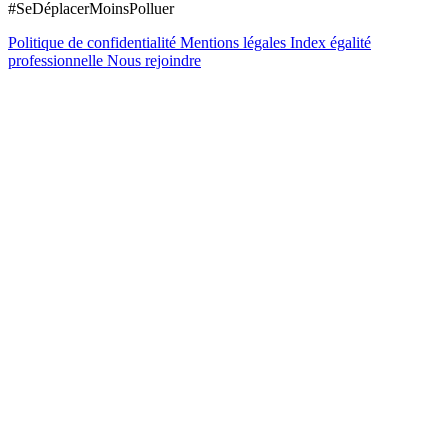
#SeDéplacerMoinsPolluer
Politique de confidentialité
Mentions légales
Index égalité
professionnelle
Nous rejoindre