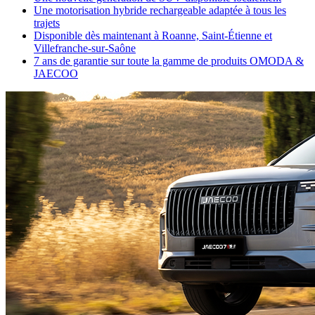
Une motorisation hybride rechargeable adaptée à tous les
trajets
Disponible dès maintenant à Roanne, Saint-Étienne et
Villefranche-sur-Saône
7 ans de garantie sur toute la gamme de produits OMODA &
JAECOO